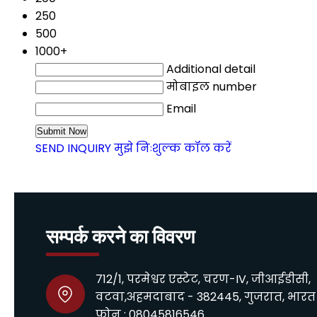
250
500
1000+
Additional detail
मोबाइल number
Email
SEND INQUIRY
मुझे निःशुल्क कॉल करें
सम्पर्क करने का विवरण
712/1, परमेश्वर एस्टेट, चरण-IV, जीआईडीसी,
वटवा,अहमदाबाद - 382445, गुजरात, भारत
फ़ोन :
08045816546