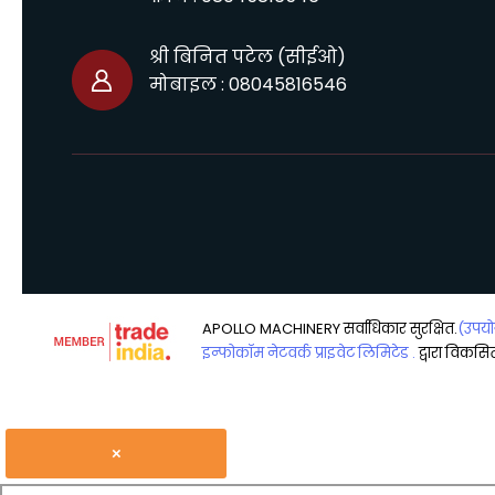
श्री बिनित पटेल
(
सीईओ
)
मोबाइल :
08045816546
APOLLO MACHINERY सर्वाधिकार सुरक्षित.
(उपयोग
इन्फोकॉम नेटवर्क प्राइवेट लिमिटेड .
द्वारा विकसित
×